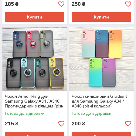
185
250
₴
₴
Купити
Купити
Чохол Armor Ring для
Чохол силіконовий Gradient
Samsung Galaxy A34 / A346
для Samsung Galaxy A34 /
Протиударний з кільцем (різні
A346 (різні кольори)
кольори)
Готово до відправки
Готово до відправки
215
200
₴
₴