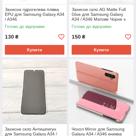
Захисна гідрогелева плівка
Захисне скло AG Matte Full
EPU для Samsung Galaxy A34
Glue для Samsung Galaxy
/ A346
A34 / A346 Матове Чорне з
синім відтінком
Готово до відправки
Готово до відправки
130
150
₴
₴
Купити
Купити
Захисне скло Антишпигун
Чохол Mirror для Samsung
для Samsung Galaxy A34 /
Galaxy A34 / A346 книжка