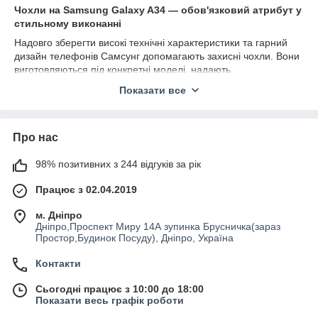
Чохли на Samsung Galaxy A34 — обов'язковий атрибут у
стильному виконанні
Надовго зберегти високі технічні характеристики та гарний
дизайн телефонів Самсунг допомагають захисні чохли. Вони
виготовляються під конкретні моделі, надають
безперешкодний доступ до кнопок керування, не
Показати все
перекривають роз'ємів, камери та динаміків. Підібрати
чехол
Samsung A34
можна для нового смартфона та старого, щоб
приховати дефекти, потертості та надати модного вигляду.
Про нас
Чому купувати кейс для смартфона потрібно
обов'язково
98% позитивних з 244 відгуків за рік
Аксесуар на мобільному пристрої виконує кілька функцій:
Працює з 02.04.2019
страхує ґаджет від утворення тріщин, відколів,
потертостей, подряпин;
м. Дніпро
Дніпро,Проспект Миру 14А зупинка Брусничка(зараз
дає змогу виділити мобільний пристрій серед
Простор,Будинок Посуду), Дніпро, Україна
аналогічної техніки;
поглинає удари під час падіння з висоти людського
Контакти
зросту;
Сьогодні працює з 10:00 до 18:00
мінімізує наслідки після ударів об тверді поверхні;
Показати весь графік роботи
запобігає проникненню до корпусу, отворів і роз'ємів