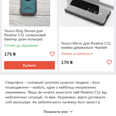
Чохол Ring Stones для
Realme C11 силіконовий
бампер (різні кольори)
Чохол Mirror для Realme C11
Готово до відправки
книжка дзеркальна Чорний
175
Немає в наявності
₴
170
₴
Купити
Смартфон – головний супутник сучасної людини, і його
пошкодження – мабуть, одне з найбільш неприємних
переживань. Якщо ви хочете захистити свій Realme C11 від
небезпечних ситуацій, то вам, безумовно, варто доглянути
собі аксесуари, які забезпечують належну його захист в
нашому магазині.
Показати все
Ми пропонуємо наступні: