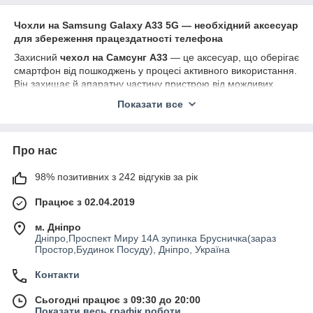
Чохли на Samsung Galaxy A33 5G — необхідний аксесуар
для збереження працездатності телефона
Захисний
чехол на Самсунг А33
— це аксесуар, що оберігає
смартфон від пошкоджень у процесі активного використання.
Він захищає й апаратну частину пристрою від можливих
пошкоджень, якщо ґаджет ронуватисяме, і допомагає
Показати все
зберегти в первісному вигляді зовнішній вигляд.
Навіщо смартфону потрібен захисний чохол
Наявність кейса убезпечить цифрову техніку від зовнішнього
Про нас
впливу, чим продовжить її експлуатаційний термін.
Купити
чохол на Самсунг A33 5G
— розумне та виправдане
98% позитивних з 242 відгуків за рік
рішення, і ось чому:
Працює з 02.04.2019
смартфон отримує стильне обрамлення, якщо
протектор набридне, легко та недорого можна
м. Дніпро
поміняти на інший;
Дніпро,Проспект Миру 14А зупинка Брусничка(зараз
Простор,Будинок Посуду), Дніпро, Україна
кейс легко встановлюється і знімається;
за ним легко доглядати, гігієнічний, просто
Контакти
дезінфікувати, не вбирає вологу, не фарбується навіть
стійкими маркерами;
Сьогодні працює з 09:30 до 20:00
Показати весь графік роботи