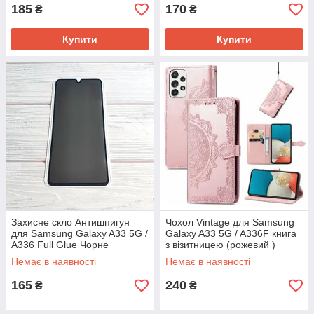
185
170
₴
₴
Купити
Купити
Захисне скло Антишпигун
Чохол Vintage для Samsung
для Samsung Galaxy A33 5G /
Galaxy A33 5G / A336F книга
A336 Full Glue Чорне
з візитницею (рожевий )
Немає в наявності
Немає в наявності
165
240
₴
₴