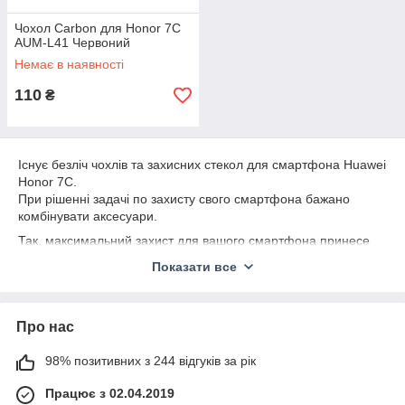
Чохол Carbon для Honor 7C
AUM-L41 Червоний
Немає в наявності
110
₴
Існує безліч чохлів та захисних стекол для смартфона Huawei
Honor 7C.
При рішенні задачі по захисту свого смартфона бажано
комбінувати аксесуари.
Так, максимальний захист для вашого смартфона принесе
комбінація чохла і захисного скла.
Показати все
Чохол дозволить залишити цілим корпус вашого телефону, а
скло захистить екран.
У нас ви можете знайти безліч різних чохлів і стекол для
Про нас
смартфона Huawei Honor 7C.
98% позитивних з 244 відгуків за рік
Рекомендуємо звернути вашу увагу на вигляд чохла -
бампер. Такий чохол володіє властивістю захисту
Працює з 02.04.2019
найуразливіших частин телефону – бічних граней і кутів.