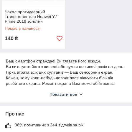
Чохол протиударний
Transformer для Huawei Y7
Prime 2018 золотий
Немає в наявності
140
₴
Ваш смартфон страждає! Ви тягаєте його всюди.
Ви витягуєте його з кишені або сумки по тисячі разів на день.
Гірка втрата всіх цих хуліганів — Ваш сенсорний екран.
Кожен, кому коли-небудь доводилося відчувати біль від
розбитого екрана. Ремонт екрана Вам може обійтися за
великі гроші, з огляду на те, що Huawei Y7 Prime 2018
Показати все
має широкий дисплей із заокругленими краями корпусу. Но
со склами MOBIKS ви можете не турбуватися про це. Ваш
сенсорний екран захищений від подряпин, бруду та ударів.
Завдяки розумному дизайну скла здається, що його навіть
Про нас
немає.
Ви теж замислюєте купувати чохол для свого нового Huawei
98% позитивних з 244 відгуків за рік
або залишити? З одного боку Ви хочете захистити свої