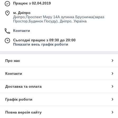
Працює з 02.04.2019
інвестиції. Однак покласти новий блискучий телефон у
мерехтливий товстий чохол теж здається неправильним. На
м. Дніпро
щастя, тепер ви можете купити чохли, які захистять ваш
Дніпро,Проспект Миру 14А зупинка Брусничка(зараз
телефон від нещасних випадків, але не змусять вас
Простор,Будинок Посуду), Дніпро, Україна
відчувати, що ви пропускаєте його преміальний зовнішній
вигляд.
Контакти
Що ви віддаєте перевагу? Силіконовий, шкіряний
Сьогодні працює з 09:30 до 20:00
або тканинний? У нас ви знайдете чохли з чудовою якістю й
Показати весь графік роботи
оригінальним дизайном на будь-який смак і бюджет.
Подари стиль для вашого ґаджета.
Про нас
Контакти
Доставка та оплата
Графік роботи
Повна версія сайту