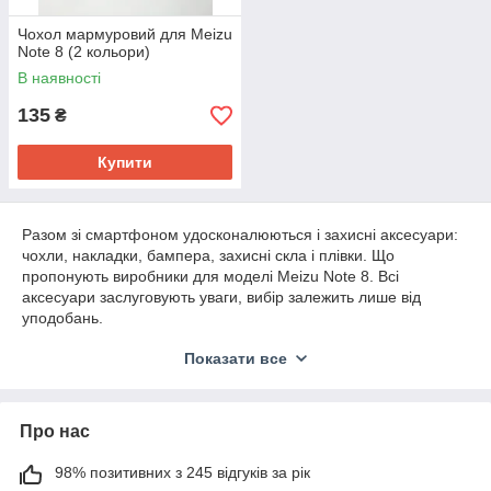
Чохол мармуровий для Meizu
Note 8 (2 кольори)
В наявності
135
₴
Купити
Разом зі смартфоном удосконалюються і захисні аксесуари:
чохли, накладки, бампера, захисні скла і плівки. Що
пропонують виробники для моделі Meizu Note 8. Всі
аксесуари заслуговують уваги, вибір залежить лише від
уподобань.
легкі Пластикові чохли. Гладкі MOFI легко переплутати з
Показати все
рідним покриттям задньої стінки смартфона. Шорсткий
«тканинний» NILLKIN практичний у всіх сенсах. Комбінований
чохол-накладка з пластику і силікону Deexe поєднує
Про нас
офіційність, брутальність і потужний захист.
Яркие с текстурным рисунком, абстракциями, дизайнерским
98% позитивних з 245 відгуків за рік
принтом резиновые и силиконовые чехлы подчеркнут