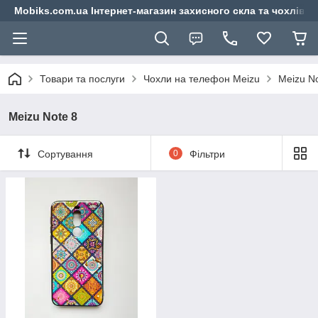
Mobiks.com.ua Інтернет-магазин захисного скла та чохлів 
Товари та послуги
Чохли на телефон Meizu
Meizu No
Meizu Note 8
Сортування
0
Фільтри