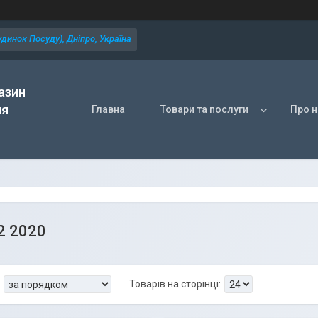
динок Посуду), Дніпро, Україна
азин
ля
Главна
Товари та послуги
Про н
2 2020