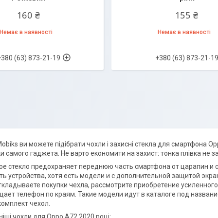
160 ₴
155 ₴
Немає в наявності
Немає в наявності
+380 (63) 873-21-19
+380 (63) 873-21-1
Mobiks ви можете підібрати чохли і захисні стекла для смартфона Op
ки самого гаджета. Не варто економити на захист: тонка плівка не за
е стекло предохраняет переднюю часть смартфона от царапин и ск
ь устройства, хотя есть модели и с дополнительной защитой экран
кладываете покупки чехла, рассмотрите приобретение усиленного 
ает телефон по краям. Такие модели идут в каталоге под названи
комплект чехол.
іші чохли для Oppo A72 2020 році: