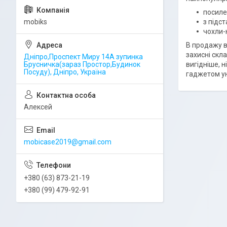
посиле
mobiks
з підс
чохли-
В продажу ва
захисні скла
Дніпро,Проспект Миру 14А зупинка
Брусничка(зараз Простор,Будинок
вигідніше, 
Посуду), Дніпро, Україна
гаджетом ун
Алексей
mobicase2019@gmail.com
+380 (63) 873-21-19
+380 (99) 479-92-91