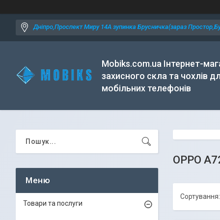
Дніпро,Проспект Миру 14А зупинка Брусничка(зараз Простор,Бу
Mobiks.com.ua Інтернет-маг
захисного скла та чохлів д
мобільних телефонів
OPPO A7
Товари та послуги