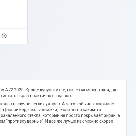
9
po A72 2020. Краще купувати і те, і інше і як можна швидше
хистить екран практично ні від чого.
олов в случае легких ударов. А чехол обычно закрывает
а (например, чехлы-книжки). Если вы по каким-то
закаленного стекла, который не просто покрывает экран, а
ем “противоударные”. И все же лучше как можно скорее