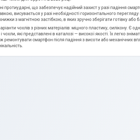
ні протиударні, що забезпечує надійний захист у разі падіння смарт
тавкою, висувається у разі необхідності горизонтального перегляду 
книжки з магнітною застібкою, в яких зручно зберігати готівку або б
ріанти чохлів з різних матеріалів: міцного пластику, силікону. Є од
 і чохли, які представлені в каталозі — високої якості. Їх легко знім
ніж ремонтувати смартфон після падіння з висоти або механічних вп
ікальність.