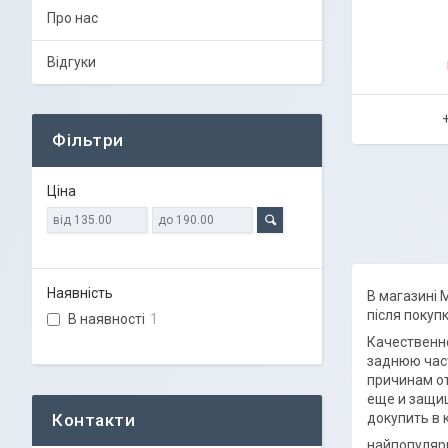
Про нас
Відгуки
Фільтри
Ціна
Наявність
В магазині 
після покуп
В наявності
1
Качественно
заднюю част
причинам от
еще и защищ
докупить в 
найпопулярн