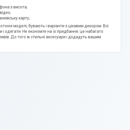
фона з висота;
відео;
анківську карту;
нотонні моделі, бувають і варіанти з цікавим декором. Всі
ати і одягати. Не економте на їх придбання: це набагато
ливів. До того ж стильні аксесуари і додадуть вашим