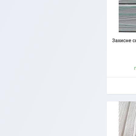
Захисне с
Г