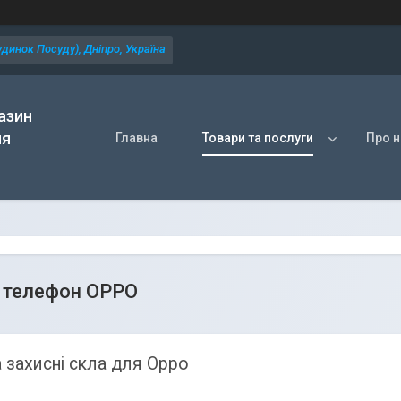
динок Посуду), Дніпро, Україна
азин
ля
Главна
Товари та послуги
Про н
 телефон OPPO
 захисні скла для Oppo