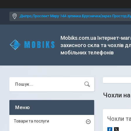
Дніпро,Проспект Миру 14А зупинка Брусничка(зараз Простор,Бу
Mobiks.com.ua Інтернет-маг
захисного скла та чохлів д
мобільних телефонів
Чохли на
Чохли та
Товари та послуги