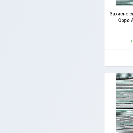
Захисне ск
Oppo 
Г