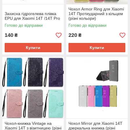
Чохол Armor Ring для Xiaomi
Захисна гідрогелева плівка
14T Протиударний з кільцем
EPU для Xiaomi 14T /14T Pro
(різні кольори)
Готово до відправки
Готово до відправки
140
220
₴
₴
Купити
Купити
Чохол-книжка Vintage на
Чохол Mirror для Xiaomi 14T
Xiaomi 14T з візитницею (різні
дзеркальна книжка (різні