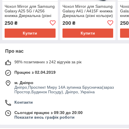
Чохол Mirror для Samsung
Чохол Mirror для Samsung
Чохо
Galaxy A25 5G / A256
Galaxy A41 / A415F книжка
Gala
книжка Дзеркальна (різні
Дзеркальна (різні кольори)
книж
кольори)
коль
250
200
250
₴
₴
Купити
Купити
Про нас
98% позитивних з 242 відгуків за рік
Працює з 02.04.2019
м. Дніпро
Дніпро,Проспект Миру 14А зупинка Брусничка(зараз
Простор,Будинок Посуду), Дніпро, Україна
Контакти
Сьогодні працює з 09:30 до 20:00
Показати весь графік роботи