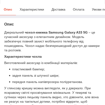
Опис
Характеристики
Доставка
Оплата
Умови п
Опис
Дзеркальний
чохол-книжка Samsung Galaxy A33 5G
– це
сучасний аксесуар з елегантним дизайном. Модель
забезпечує повний захист мобільного телефону від
пошкоджень. Чохол надає безперешкодний доступ до камери
та роз'ємів.
Характеристики чохла
Виготовлений аксесуар із комбінації матеріалів:
пластиковий бампер;
задня панель зі штучної шкіри;
передня панель напівпрозора поліуретанова.
У глянсову кришку можна виглядати, як у дзеркало. При
яскравому світлі просвічування мінімальне. У темряві та
сутінках через лицьову панель видно, хто дзвонити, але вона
не реагує на тактильні дотики, потрібно відкрити, щоб