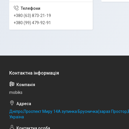
+380 (63) 873-21-19
+380 (99) 479-92-91
mobiks
Дніпро,Проспект Миру 14А зупинка Брусничка(зараз Простор,Б
Україна