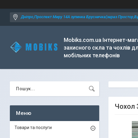
Дніпро,Проспект Миру 14А зупинка Брусничка(зараз Простор,Бу
Mobiks.com.ua Інтернет-маг
захисного скла та чохлів д
мобільних телефонів
Чохол 
Товари та послуги