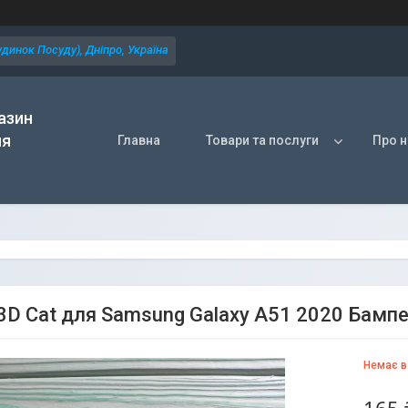
динок Посуду), Дніпро, Україна
азин
ля
Главна
Товари та послуги
Про н
3D Cat для Samsung Galaxy A51 2020 Бамп
Немає в