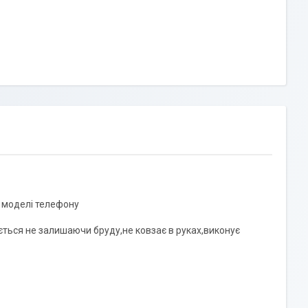
ї моделі телефону
ється не залишаючи бруду,не ковзає в руках,виконує