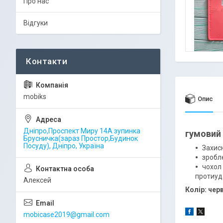
Про нас
Відгуки
mobiks
Опис
Дніпро,Проспект Миру 14А зупинка
гумовий 
Брусничка(зараз Простор,Будинок
Посуду), Дніпро, Україна
Захисн
зробле
чохол
протиуда
Алексей
Колір: чер
mobicase2019@gmail.com