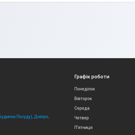
Графік роботи
Понеділок
Вівторок
Середа
удинок Посуду), Дніпро,
Четвер
Пʼятниця