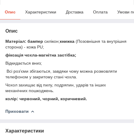
Опис
Характеристики
Доставка
Оплата
Умови п
Опис
Матеріал: бампер
силікон;
книжка
(Позовнішня та внутрішня
сторона) - кожа PU;
фіксація чохла-магнітна застібка;
Відкидається вниз;
Всі роз'єми збігаються, завдяки чому можна розмовляти
телефоном у закритому стані чохла.
Чохол захищає від пилу, подряпин, ударів та інших
механічних пошкоджень.
колір: червоний, чорний, коричневий.
Приховати
Характеристики