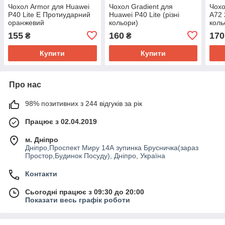
Чохол Armor для Huawei
Чохол Gradient для
Чохо
P40 Lite E Протиударний
Huawei P40 Lite (різні
A72 
оранжевий
кольори)
коль
155
160
170
₴
₴
Купити
Купити
Про нас
98% позитивних з 244 відгуків за рік
Працює з 02.04.2019
м. Дніпро
Дніпро,Проспект Миру 14А зупинка Брусничка(зараз
Простор,Будинок Посуду), Дніпро, Україна
Контакти
Сьогодні працює з 09:30 до 20:00
Показати весь графік роботи