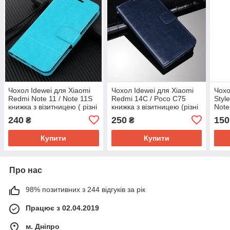
Чохол Idewei для Xiaomi
Чохол Idewei для Xiaomi
Чохо
Redmi Note 11 / Note 11S
Redmi 14C / Poco C75
Styl
книжка з візитницею ( різні
книжка з візитницею (різні
Note
кольори)
кольори)
240
250
150
₴
₴
Купити
Купити
Про нас
98% позитивних з 244 відгуків за рік
Працює з 02.04.2019
м. Дніпро