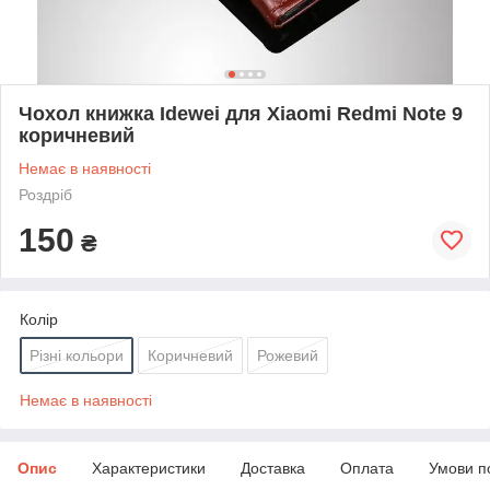
Чохол книжка Idewei для Xiaomi Redmi Note 9
коричневий
Немає в наявності
Роздріб
150
₴
Колір
Різні кольори
Коричневий
Рожевий
Немає в наявності
Опис
Характеристики
Доставка
Оплата
Умови п