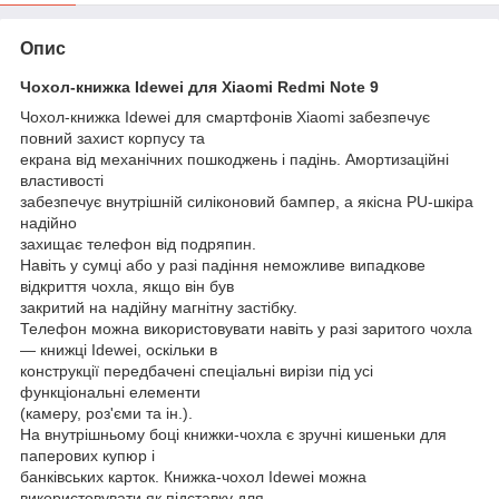
Опис
Чохол-книжка Idewei для Xiaomi Redmi Note 9
Чохол-книжка Idewei для смартфонів Xiaomi забезпечує
повний захист корпусу та
екрана від механічних пошкоджень і падінь. Амортизаційні
властивості
забезпечує внутрішній силіконовий бампер, а якісна PU-шкіра
надійно
захищає телефон від подряпин.
Навіть у сумці або у разі падіння неможливе випадкове
відкриття чохла, якщо він був
закритий на надійну магнітну застібку.
Телефон можна використовувати навіть у разі заритого чохла
— книжці Idewei, оскільки в
конструкції передбачені спеціальні вирізи під усі
функціональні елементи
(камеру, роз'єми та ін.).
На внутрішньому боці книжки-чохла є зручні кишеньки для
паперових купюр і
банківських карток. Книжка-чохол Idewei можна
використовувати як підставку для