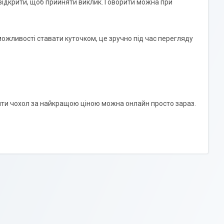
о відкрити, щоб прийняти виклик. Говорити можна при
можливості ставати куточком, це зручно під час перегляду
вити чохол за найкращою ціною можна онлайн просто зараз.