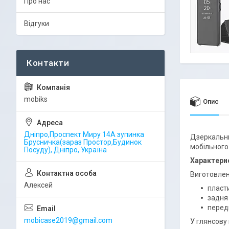
Про нас
Відгуки
mobiks
Опис
Дніпро,Проспект Миру 14А зупинка
Дзеркаль
Брусничка(зараз Простор,Будинок
мобільного
Посуду), Дніпро, Україна
Характери
Виготовлени
Алексей
пласт
задня 
перед
mobicase2019@gmail.com
У глянсову 