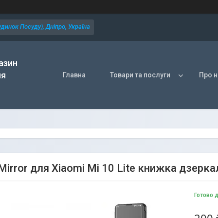
динок Посуду), Дніпро, Україна
азин
ля
Главна
Товари та послуги
Про н
irror для Xiaomi Mi 10 Lite книжка дзеркал
Готово 