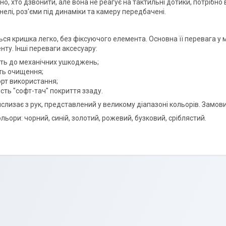
о, хто дзвонити, але вона не реагує на тактильні дотики, потрібн
нелі, роз'єми під динаміки та камеру передбачені.
ься кришка легко, без фіксуючого елемента. Основна її перевага у 
нту. Інші переваги аксесуару:
сть до механічних ушкоджень;
сть очищення;
рт використання;
сть "софт-тач" покриття ззаду.
ислизає з рук, представлений у великому діапазоні кольорів. Замо
льори: чорний, синій, золотий, рожевий, бузковий, сріблястий.