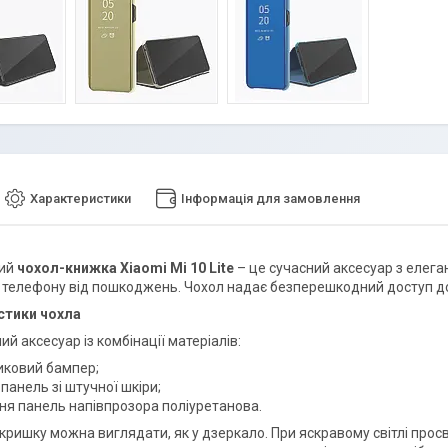
Характеристики
Інформація для замовлення
ний
чохол-книжка Xiaomi Mi 10 Lite
– це сучасний аксесуар з елег
 телефону від пошкоджень. Чохол надає безперешкодний доступ до 
стики чохла
й аксесуар із комбінації матеріалів:
иковий бампер;
панель зі штучної шкіри;
ня панель напівпрозора поліуретанова.
кришку можна виглядати, як у дзеркало. При яскравому світлі просв