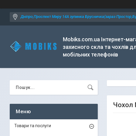
Дніпро,Проспект Миру 14А зупинка Брусничка(зараз Простор,Бу
Mobiks.com.ua Інтернет-маг
захисного скла та чохлів д
мобільних телефонів
Чохол M
Товари та послуги