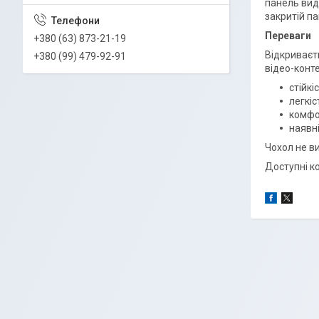
панель видн
закритій па
Переваги
+380 (63) 873-21-19
Відкриваєт
+380 (99) 479-92-91
відео-конте
стійкі
легкі
комфо
наявні
Чохол не в
Доступні ко