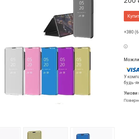
200 
Купи
+380 (6
У компа
будь-я
поверн