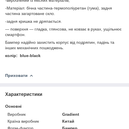
-вироблений із якісних матеріалів;
-Матеріал: бічна частина-термополіуретан (гума), задня
частина загартоване скло.
-задня кришка не дряпається.
— поверхня — гладка, глянсова, не ковзає в руках, ущільнює
смартфон.
Бампер надійно захистить корпус від подряпин, падінь та
інших механічних пошкоджень.
колір: blue-black
Приховати
Характеристики
Основні
Виробник
Gradient
Країна виробник
Китай
Форм-фактор
Бампер