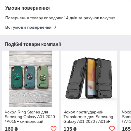
Умови повернення
Повернення товару впродовж 14 днів за рахунок покупця
Всі умови повернення
Подібні товари компанії
Чохол Ring Stones для
Чохол протиударний
Чохо
Samsung Galaxy A01 2020
Transformer для Samsung
Sams
/ A015F силіконовий
Galaxy A01 2020 / A015F
/ A4
бампер (різні кольори)
(різні кольори)
160
135
165
₴
₴