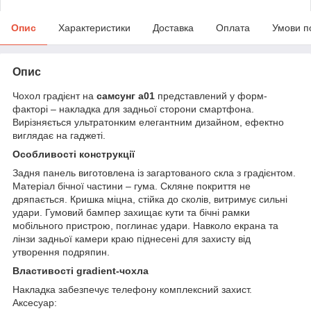
Опис
Характеристики
Доставка
Оплата
Умови п
Опис
Чохол градієнт на
самсунг а01
представлений у форм-
факторі – накладка для задньої сторони смартфона.
Вирізняється ультратонким елегантним дизайном, ефектно
виглядає на гаджеті.
Особливості конструкції
Задня панель виготовлена із загартованого скла з градієнтом.
Матеріал бічної частини – гума. Скляне покриття не
дряпається. Кришка міцна, стійка до сколів, витримує сильні
удари. Гумовий бампер захищає кути та бічні рамки
мобільного пристрою, поглинає удари. Навколо екрана та
лінзи задньої камери краю піднесені для захисту від
утворення подряпин.
Властивості gradient-чохла
Накладка забезпечує телефону комплексний захист.
Аксесуар: