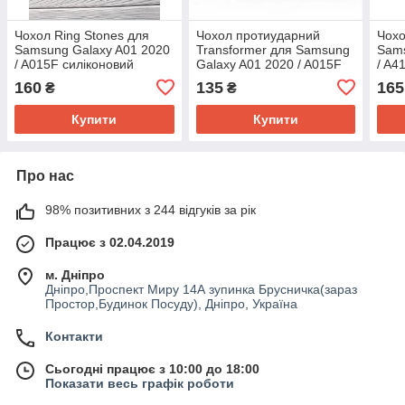
Чохол Ring Stones для
Чохол протиударний
Чохо
Samsung Galaxy A01 2020
Transformer для Samsung
Sams
/ A015F силіконовий
Galaxy A01 2020 / A015F
/ A4
бампер (різні кольори)
(різні кольори)
160
135
165
₴
₴
Купити
Купити
Про нас
98% позитивних з 244 відгуків за рік
Працює з 02.04.2019
м. Дніпро
Дніпро,Проспект Миру 14А зупинка Брусничка(зараз
Простор,Будинок Посуду), Дніпро, Україна
Контакти
Сьогодні працює з 10:00 до 18:00
Показати весь графік роботи