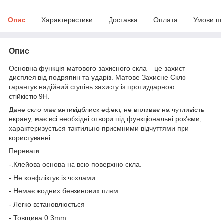
Опис
Характеристики
Доставка
Оплата
Умови п
Опис
Основна функція матового захисного скла – це захист
дисплея від подряпин та ударів. Матове Захисне Скло
гарантує надійний ступінь захисту із протиударною
стійкістю 9H.
Дане скло має антивідблиск ефект, не впливає на чутливість
екрану, має всі необхідні отвори під функціональні роз'єми,
характеризується тактильно приємними відчуттями при
користуванні.
Переваги:
-.Клейова основа на всю поверхню скла.
- Не конфліктує із чохлами
- Немає жодних бензинових плям
- Легко встановлюється
- Товщина 0.3mm