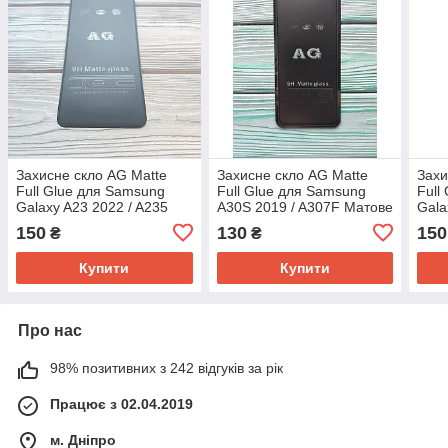
Захисне скло AG Matte
Захисне скло AG Matte
Захи
Full Glue для Samsung
Full Glue для Samsung
Full
Galaxy A23 2022 / A235
A30S 2019 / A307F Матове
Gala
Матове Чорне
Чорне
Чорн
150
130
150
₴
₴
Купити
Купити
Про нас
98% позитивних з 242 відгуків за рік
Працює з 02.04.2019
м. Дніпро