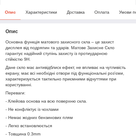
Опис
Характеристики
Доставка
Оплата
Умови п
Опис
Основна функція матового захисного скла – це захист
дисплея від подряпин та ударів. Матове Захисне Скло
гарантує надійний ступінь захисту із протиударною
стійкістю 9H.
Дане скло має антивідблиск ефект, не впливає на чутливість
екрану, має всі необхідні отвори під функціональні роз'єми,
характеризується тактильно приємними відчуттями при
користуванні.
Переваги:
-.Клейова основа на всю поверхню скла.
- Не конфліктує із чохлами
- Немає жодних бензинових плям
- Легко встановлюється
- Товщина 0.3mm