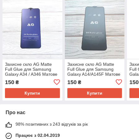
Захисне скло AG Matte
Захисне скло AG Matte
Захи
Full Glue для Samsung
Full Glue для Samsung
Full
Galaxy A34 / A346 Матове
Galaxy A14/A145F Матове
Gala
Чорне з синім відтінком
Чорне
Мат
150
150
150
₴
₴
Купити
Купити
Про нас
98% позитивних з 243 відгуків за рік
Працює з 02.04.2019