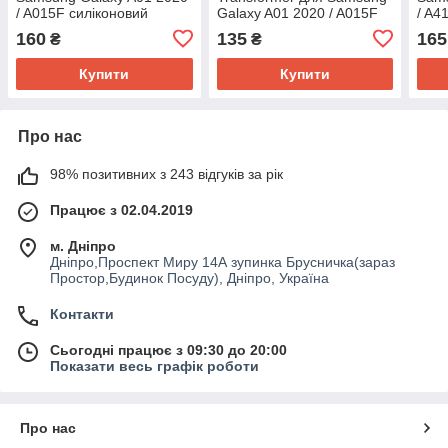
/ A015F силіконовий
Galaxy A01 2020 / A015F
/ A4
бампер (різні кольори)
(різні кольори)
160
135
165
₴
₴
Купити
Купити
Про нас
98% позитивних з 243 відгуків за рік
Працює з 02.04.2019
м. Дніпро
Дніпро,Проспект Миру 14А зупинка Брусничка(зараз
Простор,Будинок Посуду), Дніпро, Україна
Контакти
Сьогодні працює з 09:30 до 20:00
Показати весь графік роботи
Про нас