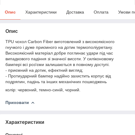
Опис
Характеристики
Доставка
Оплата
Умови п
Опис
TPU чохол Carbon Fiber виготовлений з високоякісного
гнучкого і дуже приємного на дотик термополіуретану.
Високоякісний матеріал добре поглинає удари під час
випадкового падіння зі значної висоти. У силіконовому
бампері всі роз'єми залишаються в повному доступі.
- приємний на дотик, ефектний вигляд;
- Протиударний бампер надійно захистить корпус від
подряпин, падінь та інших механічних пошкоджень
колір: червоний, темно-синій, чорний.
Приховати
Характеристики
Основні