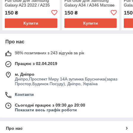
Full Glue для Samsung
Full Glue для Samsung
Full
Galaxy A23 2022 / A235
Galaxy A34 / A346 Матове
Gala
Матове Чорне
Чорне з синім відтінком
Чор
150
150
150
₴
₴
Купити
Купити
Про нас
98% позитивних з 243 відгуків за рік
Працює з 02.04.2019
м. Дніпро
Дніпро,Проспект Миру 14А зупинка Брусничка(зараз
Простор,Будинок Посуду), Дніпро, Україна
Контакти
Сьогодні працює з 09:30 до 20:00
Показати весь графік роботи
Про нас