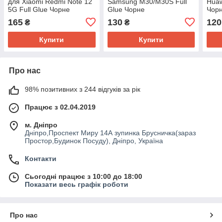
для Xiaomi Redmi Note 12
Samsung M30/M30S Full
Huaw
5G Full Glue Чорне
Glue Чорне
Чор
165
130
120
₴
₴
Купити
Купити
Про нас
98% позитивних з 244 відгуків за рік
Працює з 02.04.2019
м. Дніпро
Дніпро,Проспект Миру 14А зупинка Брусничка(зараз
Простор,Будинок Посуду), Дніпро, Україна
Контакти
Сьогодні працює з 10:00 до 18:00
Показати весь графік роботи
Про нас