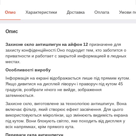
Опис
Характеристики
Доставка
Оплата
Умови п
Опис
Захисне скло антишпигун на айфон 12
призначене для
захисту конфіденційності.Оно подходит тем, кто заботится о
приватности и работает с закрытой информацией в людных
местах.
Особливості виробу
Інформація на екрані відображається лише під прямим кутом.
Якщо дивитися на дисплей ліворуч і праворуч під кутом 45
градусів, розібрати нічого не вийде, зображення
затемнюється.
Захисне скло, виготовлене за технологією антишпигун. Вона
включає фільтр, який створює ефект засвічення. Для цього
використовуються мікролінзи, що змінюють видимість екрана
під кутом. Вони блокують світло, яке походить від дисплея у
всіх напрямках, крім прямого кута.
Переваги скла антишпигун