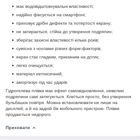
має водовідштовхувальні властивості;
надійно фіксується на смартфоні;
приховує дрібні дефекти та потертості екрану;
не затирається, стійка до утворення подряпин;
зберігає захисні властивості кілька років;
сумісна з чохлами різних форм-факторів;
екран стає гладким, приємним на дотик;
легко очищується;
матеріал нетоксичний;
амортизує під час ударів.
Гідрогелева плівка має ефект самовідновлення, невеликі
подряпини самі затягуються. Клеїться просто, без утворення
бульбашок повітря. Можна встановлювати не лише на
дисплей, а й на задній бік мобільного пристрою. Плівки
продаються недорого.
Приховати