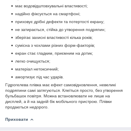
має водовідштовхувальні властивості;
надійно фіксується на смартфоні;
приховує дрібні дефекти та потертості екрану;
не затирається, стійка до утворення подряпин;
зберігає захисні властивості кілька років;
сумісна з чохлами різних форм-факторів;
екран стає гладким, приємним на дотик;
легко очищується;
матеріал нетоксичний;
амортизує під час ударів.
Гідрогелева плівка має ефект самовідновлення, невеликі
подряпини самі затягуються. Клеїться просто, без утворення
бульбашок повітря. Можна встановлювати не лише на
дисплей, а й на задній бік мобільного пристрою. Плівки
продаються недорого.
Приховати