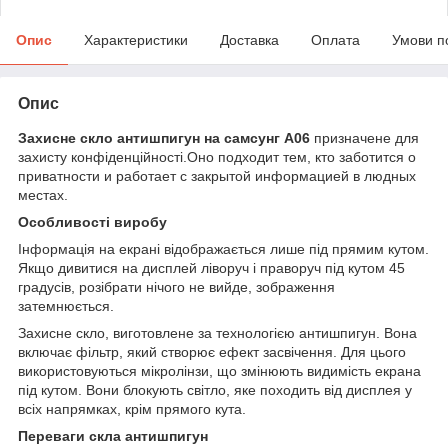
Опис
Характеристики
Доставка
Оплата
Умови п
Опис
Захисне скло антишпигун на самсунг А06
призначене для
захисту конфіденційності.Оно подходит тем, кто заботится о
приватности и работает с закрытой информацией в людных
местах.
Особливості виробу
Інформація на екрані відображається лише під прямим кутом.
Якщо дивитися на дисплей ліворуч і праворуч під кутом 45
градусів, розібрати нічого не вийде, зображення
затемнюється.
Захисне скло, виготовлене за технологією антишпигун. Вона
включає фільтр, який створює ефект засвічення. Для цього
використовуються мікролінзи, що змінюють видимість екрана
під кутом. Вони блокують світло, яке походить від дисплея у
всіх напрямках, крім прямого кута.
Переваги скла антишпигун