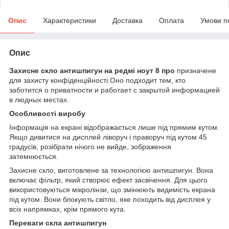
Опис
Характеристики
Доставка
Оплата
Умови п
Опис
Захисне скло антишпигун на редмі ноут 8 про
призначене
для захисту конфіденційності.Оно подходит тем, кто
заботится о приватности и работает с закрытой информацией
в людных местах.
Особливості виробу
Інформація на екрані відображається лише під прямим кутом.
Якщо дивитися на дисплей ліворуч і праворуч під кутом 45
градусів, розібрати нічого не вийде, зображення
затемнюється.
Захисне скло, виготовлене за технологією антишпигун. Вона
включає фільтр, який створює ефект засвічення. Для цього
використовуються мікролінзи, що змінюють видимість екрана
під кутом. Вони блокують світло, яке походить від дисплея у
всіх напрямках, крім прямого кута.
Переваги скла антишпигун