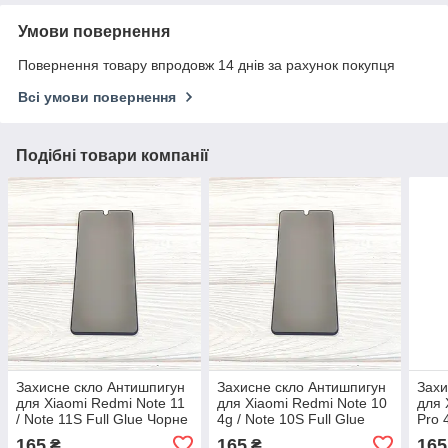
Умови повернення
Повернення товару впродовж 14 днів за рахунок покупця
Всі умови повернення
Подібні товари компанії
Захисне скло Антишпигун
Захисне скло Антишпигун
Захи
для Xiaomi Redmi Note 11
для Xiaomi Redmi Note 10
для 
/ Note 11S Full Glue Чорне
4g / Note 10S Full Glue
Pro 
Чорне
165
165
165
₴
₴