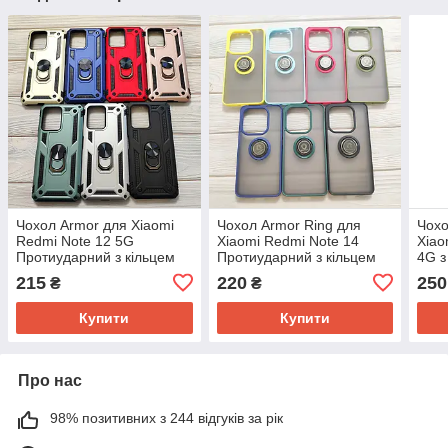
Чохол Armor для Xiaomi
Чохол Armor Ring для
Чохо
Redmi Note 12 5G
Xiaomi Redmi Note 14
Xiao
Протиударний з кільцем
Протиударний з кільцем
4G з
(різні кольори)
(різні кольори)
коль
215
220
250
₴
₴
Купити
Купити
Про нас
98% позитивних з 244 відгуків за рік