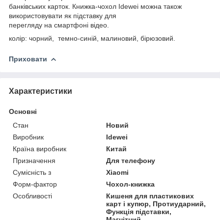
банківських карток. Книжка-чохол Idewei можна також
використовувати як підставку для
перегляду на смартфоні відео.
колір: чорний, темно-синій, малиновий, бірюзовий.
Приховати
Характеристики
Основні
Стан
Новий
Виробник
Idewei
Країна виробник
Китай
Призначення
Для телефону
Сумісність з
Xiaomi
Форм-фактор
Чохол-книжка
Особливості
Кишеня для пластикових
карт і купюр, Протиударний,
Функція підставки,
Магнітний