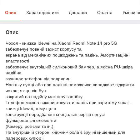
Опис
Характеристики
Доставка
Оплата
Умови п
Опис
Чохол - книжка Idewei на Xiaomi Redmi Note 14 pro 5G
забезпечує повний захист корпусу та
екрана від механічних пошкоджень та падінь. Амортизаційні
властивості
забезпечує внутрішній силіконовий бампер, а якісна PU-шкіра
надійна.
захищає телефон від подряпин.
Навіть у сумці або при падінні неможливе випадкове відкриття
чохла, якщо він був
закритий на надійну магнітну застібку.
Телефон можна використовувати навіть при заритому чохлі -
книжці Idewei, тому що в
конструкції передбачені спеціальні вирізи під усі
функціональні елементи
(Камеру, роз'єми та ін.).
На внутрішній стороні книжки-чохла є зручні кишеньки для
паперових купюр і