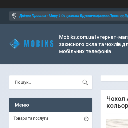
Дніпро,Проспект Миру 14А зупинка Брусничка(зараз Простор,Бу
Mobiks.com.ua Інтернет-маг
захисного скла та чохлів д
мобільних телефонів
Чохол 
кольор
Товари та послуги