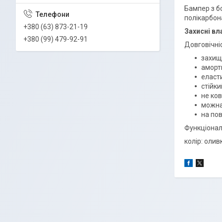
Бампер з б
полікарбон
+380 (63) 873-21-19
Захисні вл
+380 (99) 479-92-91
Довговічні
захищ
аморти
еласти
стійк
не ков
можна
на пов
Функціонал
колір: оли