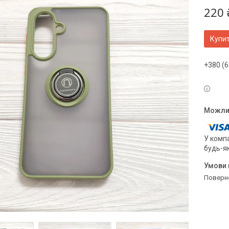
220 
Купи
+380 (6
У компа
будь-я
поверн