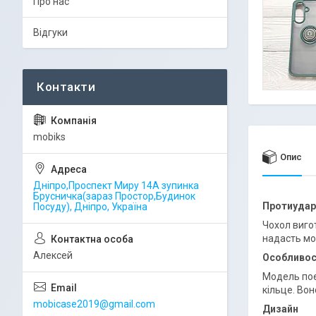
Про нас
Відгуки
mobiks
Опис
Дніпро,Проспект Миру 14А зупинка
Брусничка(зараз Простор,Будинок
Протиударн
Посуду), Дніпро, Україна
Чохол вигот
надасть мо
Алексей
Особливос
Модель поє
кільце. Во
mobicase2019@gmail.com
Дизайн