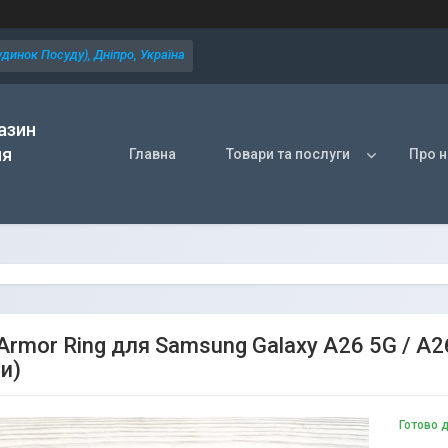
динок Посуду), Дніпро, Україна
азин
ля
Главна
Товари та послуги
Про н
Armor Ring для Samsung Galaxy A26 5G / A2
и)
Готово 