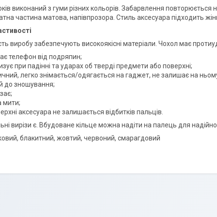
оків виконаний з гуми різних кольорів. Забарвлення повторюється 
атна частина матова, напівпрозора. Стиль аксесуара підходить жін
астивості
сть виробу забезпечують високоякісні матеріали. Чохол має протиуд
ає телефон від подряпин;
зує при падінні та ударах об тверді предмети або поверхні;
чний, легко знімається/одягається на гаджет, не залишає на ньому
ий до зношування;
зає;
 мити;
ерхні аксесуара не залишається відбитків пальців.
ьні вирізи є. Вбудоване кільце можна надіти на палець для надійн
вковий, блакитний, жовтий, червоний, смарагдовий