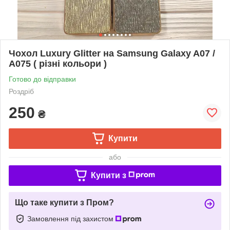
Чохол Luxury Glitter на Samsung Galaxy A07 /
A075 ( різні кольори )
Готово до відправки
Роздріб
250
₴
Купити
або
Купити з
Що таке купити з Пром?
Замовлення під захистом