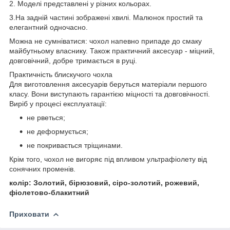
2. Моделі представлені у різних кольорах.
3.На задній частині зображені хвилі. Малюнок простий та
елегантний одночасно.
Можна не сумніватися: чохол напевно припаде до смаку
майбутньому власнику. Також практичний аксесуар - міцний,
довговічний, добре тримається в руці.
Практичність блискучого чохла
Для виготовлення аксесуарів беруться матеріали першого
класу. Вони виступають гарантією міцності та довговічності.
Виріб у процесі експлуатації:
не рветься;
не деформується;
не покривається тріщинами.
Крім того, чохол не вигоряє під впливом ультрафіолету від
сонячних променів.
колір: Золотий, бірюзовий, сіро-золотий, рожевий,
фіолетово-блакитний
Приховати