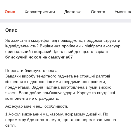
Опис
Характеристики
Доставка
Оплата
Умови п
Опис
Як захистити смартфон від пошкоджень, продемонструвати
індивідуальність? Вирішення проблеми - підібрати аксесуар,
оригінальний і яскравий. Ідеальний для цього варіант –
блискучий чохол на самсунг а07
Переваги блискучого чохла
Завдяки виробу тендітного гаджета не страшні раптові
зіткнення з підлогою, іншими твердими поверхнями,
предметами. Задня частина виготовлена з гуми високої
якості. Вона добре пом'якшує удари. Корпус та внутрішні
компоненти не страждають.
Аксесуар має й інші особливості.
1.Чохол виконаний у цікавому, яскравому дизайні. По
периметру йде золота смуга, що гарно переливається на
світлі.