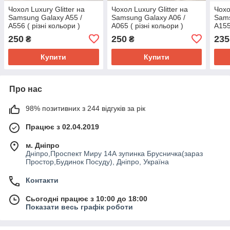
Чохол Luxury Glitter на
Чохол Luxury Glitter на
Чохо
Samsung Galaxy A55 /
Samsung Galaxy A06 /
Sams
A556 ( різні кольори )
A065 ( різні кольори )
A155
кіль
250
250
235
₴
₴
Купити
Купити
Про нас
98% позитивних з 244 відгуків за рік
Працює з 02.04.2019
м. Дніпро
Дніпро,Проспект Миру 14А зупинка Брусничка(зараз
Простор,Будинок Посуду), Дніпро, Україна
Контакти
Сьогодні працює з 10:00 до 18:00
Показати весь графік роботи