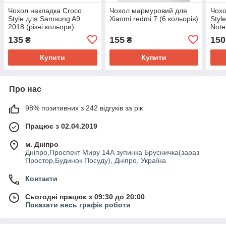
Чохол накладка Croco
Чохол мармуровий для
Чохо
Style для Samsung A9
Xiaomi redmi 7 (6 кольорів)
Styl
2018 (різні кольори)
Note
135
155
150
₴
₴
Купити
Купити
Про нас
98% позитивних з 242 відгуків за рік
Працює з 02.04.2019
м. Дніпро
Дніпро,Проспект Миру 14А зупинка Брусничка(зараз
Простор,Будинок Посуду), Дніпро, Україна
Контакти
Сьогодні працює з 09:30 до 20:00
Показати весь графік роботи