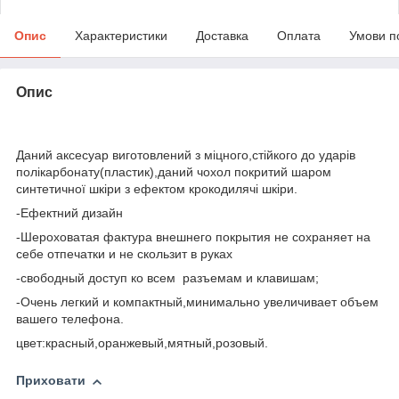
Опис
Характеристики
Доставка
Оплата
Умови п
Опис
Даний аксесуар виготовлений з міцного,стійкого до ударів
полікарбонату(пластик),даний чохол покритий шаром
синтетичної шкіри з ефектом крокодилячі шкіри.
-Ефектний дизайн
-Шероховатая фактура внешнего покрытия не сохраняет на
себе отпечатки и не скользит в руках
-свободный доступ ко всем разъемам и клавишам;
-Очень легкий и компактный,минимально увеличивает объем
вашего телефона.
цвет:красный,оранжевый,мятный,розовый.
Приховати