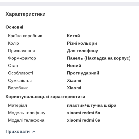
Характеристики
Основні
Країна виробник
Китай
Колір
Різні кольори
Призначення
Для телефону
Форм-фактор
Панель (Накладка на корпус)
Стан
Новий
Особливості
Протиударний
Сумісність з
Xiaomi
Виробник
Xiaomi
Користувальницькі характеристики
Матеріал
пластик+штучна шкіра
Модель телефону
xiaomi redmi 6а
Моделі телефона
xiaomi redmi 6а
Приховати