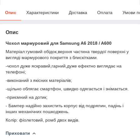
Опис
Характеристики
Доставка
Оплата
Умови п
Опис
Чохол мармуровий для Samsung A6 2018 / A600
Матеріал:гумовий обідок,верхня частина твердої поверхні у
вигляді мармурового покриття з блискітками.
-чохол дуже яскравий,гарний,дуже ефектно виглядає на
телефоні;
-виконаний з якісних матеріалів;
-щільно облягає смартфон, швидко одягається і знімається.
-приємний на дотик;
- Бампер надійно захистить корпус від подряпин, падінь і
інших механічних пошкоджень.
Колір: фіолетовий, ромб двох видів.
Приховати