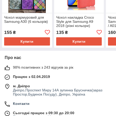
Чохол мармуровий для
Чохол накладка Croco
Чохо
Samsung A30 (6 кольорів)
Style для Samsung A9
Sams
2018 (різні кольори)
/ A0
бамп
155
135
160
₴
₴
Купити
Купити
Про нас
98% позитивних з 243 відгуків за рік
Працює з 02.04.2019
м. Дніпро
Дніпро,Проспект Миру 14А зупинка Брусничка(зараз
Простор,Будинок Посуду), Дніпро, Україна
Контакти
Сьогодні працює з 09:30 до 20:00